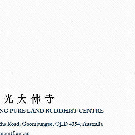
香光大佛寺
NG PURE LAND BUDDHIST CENTRE
ths Road, Goombungee, QLD 4354, Australia
mamtf.org.au