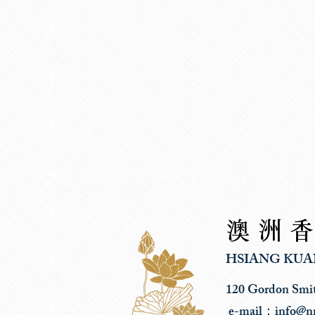
澳洲
HSIANG KUA
120 Gordon Smi
e-mail：
info@n