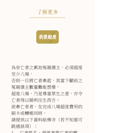
了解更多
我要超度
為安亡者之累劫冤親債主，必須超度
至少八場，
否則一旦將亡者牽起，其當下顯前之
冤親債主數量難能想像，
超度八場，乃是尊重眾生之意，亦令
亡者得以順利往生西方。
欲牽亡者者，在完成八場超度費用的
刷卡或轉帳同時，
請提供以下資料給佛寺（若不知道可
跳過該項）：
1. 亡者姓名，超度者與亡者的關