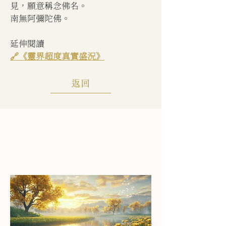
見，願意稱念佛名。
南無阿彌陀佛。
延伸閱讀
🔗《靈界超度真實盛況》
返回