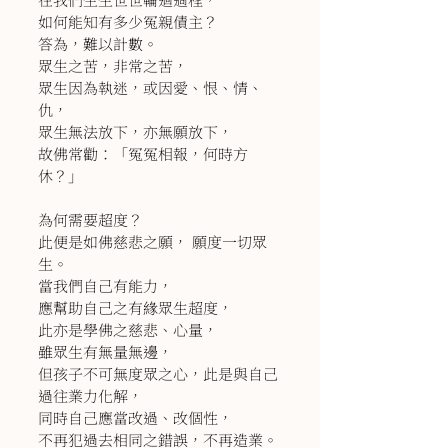
如何能知有多少冤親債主？
答為，難以計數。
眾生之苦，非常之苦，
眾生因為執迷，或因愛、恨、情、
仇，
眾生無法放下，亦無願放下，
故佛常勸：「冤冤相報，何時方
休？」
為何需要超度？
此便是如佛慈悲之願， 願度一切眾
生。
當我們自己有能力，
應幫助自己之有緣眾生超度，
此亦是學佛之慈悲、心量，
雖眾生有無量無邊，
但孩子不可無度眾之心，此是與自己
過往業力化解，
同時自己應當改過、改個性，
不再犯過去相同之錯誤，不再造業。