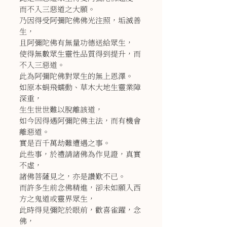
而不入三惡道之大願。
乃因得受阿彌陀佛佛光注照，垢滅善
生，
且阿彌陀佛有無量功德送給眾生，
使得無數眾生靈性品質得到提升，而
不入三惡道。
此為阿彌陀佛對眾生的無上恩澤。
如原本蜎飛蠕動、草木大地生靈業障
深重，
生生世世難以脫離該道，
如今因得遇阿彌陀佛主法，而有機會
離惡道。
實是百千萬劫難遭遇之事。
此些事，於禮請諸佛為作見證，真實
不虛，
諸佛菩薩見之，亦是讚歎不已。
而許多生前念佛精進，卻未如願入西
方之鬼道或靈界眾生，
此時得見彌陀於眼前，歡喜雀躍，念
佛，