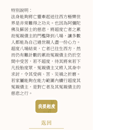
特別說明：
法身能夠將亡靈牽起送往西方極樂世
界是非常難得之功夫。也因為阿彌陀
佛及蘇居士的慈悲，將超度亡者之累
劫冤親債主的門檻降到八場，讓多數
人都能為自己過世親人盡一份心力。
超度八場結束，亡者已往生西方，然
而仍有難計數的累劫冤親債主仍於空
間中受苦，若不超度，待其將來若下
凡投胎度眾，冤親債主又將入其身中
求討，令其受病、苦、災禍之折磨。
若家屬能夠在能力範圍內續行超度其
冤親債主，是對亡者及其冤親債主的
慈悲之行。
我要超度
返回