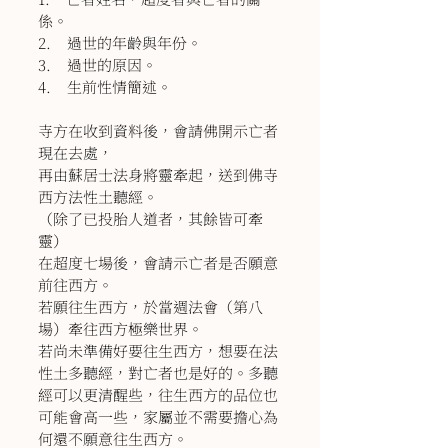
係。
2. 過世的年齡與年份。
3. 過世的原因。
4. 生前性情簡述。
寺方在收到資料後，會請佛開示亡者
現在去處，
再由蘇居士法身將靈牽起，送到佛寺
西方法性土聽經。
（除了已投胎人道者，其餘皆可牽
靈）
在超度七場後，會請示亡者是否願意
前往西方。
若願往生西方，於當週法會（第八
場）牽往西方極樂世界。
若尚未準備好要往生西方，想要在法
性土多聽經，對亡者也是好的。多聽
經可以更清醒些，往生西方的品位也
可能會高一些，家屬並不需要擔心為
何還不願意往生西方。