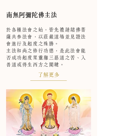
南無阿彌陀佛主法
於各種法會之始，皆先禮請諸佛菩
薩共參法會，以莊嚴道場並見證法
會進行及超度之殊勝。
主法和尚之修行功德，是此法會能
否成功超度眾靈離三惡道之苦、入
善道或得生西方之關鍵。
了解更多