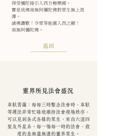
得受彌陀接引入西方極樂國。
實是我佛南無阿彌陀佛對眾生無上恩
澤。
諸佛讚歎！令眾等能圓入西之願！
南無阿彌陀佛。
返回
靈界所見法會盛況
韋馱菩薩：每每三時繫念法會時，韋馱
等護法非常忙碌地維持法會現場秩序，
可以見到各式各樣的眾生，來自六道四
聖及外星系。每一場每一時的法會，救
度的是無量無邊的靈界眾生。