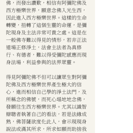
佛，而發出讚歎，相信有阿彌陀佛及
西方極樂世界，願意念佛入光生西，
因此進入西方極樂世界。這樣的生命
轉變，扭轉了這個生靈的命運，是彌
陀現身及主法非常可貴之處。這是在
一般佛寺難以得見的情形，若非正法
道場正修淨土，法會主法者為真修
行、有德者，難以得受彌陀感應而現
身法場，利益參與的法界眾靈。
得見阿彌陀佛不但可以讓眾生對阿彌
陀佛及西方極樂世界產生極大的信
心，進而相信自己學的淨土法門，及
所稱念的佛號，而死心塌地地念佛，
發願往生西方極樂世界。尤其以識智
辯聰者執著自己的看法，若是法緣成
熟，佛菩薩欲度化此人，會示現現身
說法或滿其所求，所求如願而助捨我