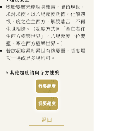
墮胎嬰靈未能脫身離苦，彌留現世，
求討求度。以八場超度功德，化解怨
恨，度之往生西方，解脫離苦，不再
生世相隨。（超度方式同「牽亡者往
生西方極樂世界」，八場超度一位嬰
靈，牽往西方極樂世界。）
若欲超度累劫累世有緣嬰靈，超度場
次一場或是多場均可。
5.其他超度請與寺方連繫
我要超度
我要超度
返回