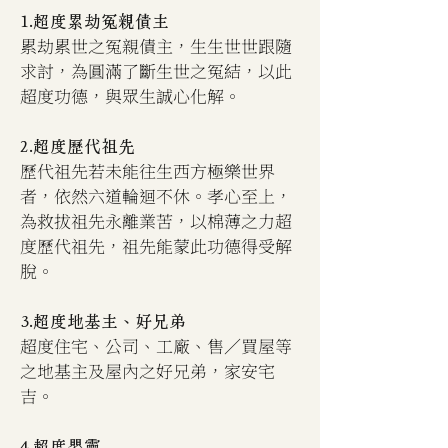
1.超度累劫冤親債主
累劫累世之冤親債主，生生世世跟隨
求討，為圓滿了斷生世之冤結，以此
超度功德，與眾生誠心化解。
2.超度歷代祖先
歷代祖先若未能往生西方極樂世界
者，依然六道輪迴不休。孝心至上，
為救拔祖先永離業苦，以棉薄之力超
度歷代祖先，祖先能蒙此功德得受解
脫。
3.超度地基主、好兄弟
超度住宅、公司、工廠、售／買屋等
之地基主及屋內之好兄弟，家安宅
吉。
4.超度嬰靈