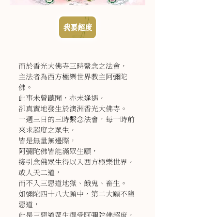
我要超度
而於香光大佛寺三時繫念之法會，
主法者為西方極樂世界教主阿彌陀
佛。
此事未曾聽聞，亦未逢遇，
卻真實地發生於澳洲香光大佛寺。
一週三日的三時繫念法會，每一時前
來求超度之眾生，
皆是無量無邊際，
阿彌陀佛皆能滿眾生願，
接引念佛眾生得以入西方極樂世界，
或人天二道，
而不入三惡道地獄、餓鬼、畜生。
如彌陀四十八大願中，第二大願不墮
惡道，
此是三惡道眾生得受阿彌陀佛超度，