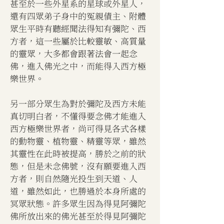
甚至於一些外星系的星球或外星人，
還有四眾弟子身中的冤親債主、附體
眾生平時有聽經聞法得知有彌陀、西
方者，這一些屬於比較靈敏、高質量
的靈眾，大多都會跟著法會一起念
佛，進入佛光之中，而能得入西方極
樂世界。
另一部分眾生為對於彌陀及西方未能
真切明白者，不懂得要念佛才能進入
西方極樂世界者，尚可得見各式各樣
的動物靈、植物靈、精靈等眾，雖然
其靈性在此時被提高，勝於之前的狀
態，但是未念佛號，沒有願要進入西
方者，則自然隨光投生到天道、人
道，雖然如此，也勝過於本身所處的
冥眾狀態。許多眾生因為得見阿彌陀
佛所放出來的佛光甚至於得見阿彌陀