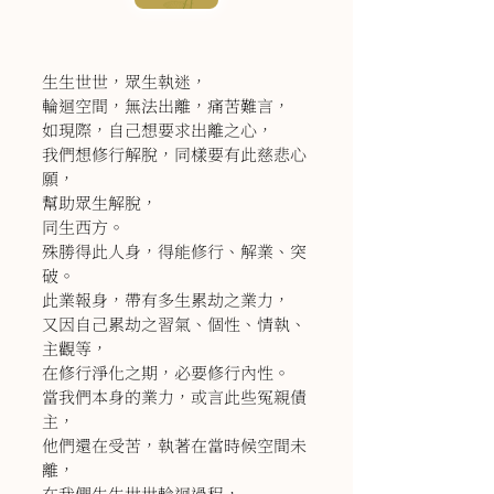
生生世世，眾生執迷，
輪迴空間，無法出離，痛苦難言，
如現際，自己想要求出離之心，
我們想修行解脫，同樣要有此慈悲心
願，
幫助眾生解脫，
同生西方。
殊勝得此人身，得能修行、解業、突
破。
此業報身，帶有多生累劫之業力，
又因自己累劫之習氣、個性、情執、
主觀等，
在修行淨化之期，必要修行內性。
當我們本身的業力，或言此些冤親債
主，
他們還在受苦，執著在當時候空間未
離，
在我們生生世世輪迴過程，