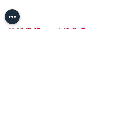
​殊勝難得 功德無量
澳洲香光大佛寺
HSIANG KUANG PURE LAND
BUDDHIST CENTRE
e-mail：
contact@amtbpureland.com
120 Gordon Smiths Road, Goombungee,
QLD 4354, Australia
e-mail：
info@nmamtf.org.au