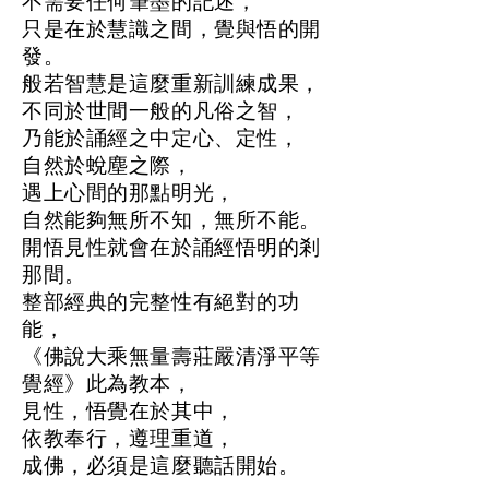
不需要任何筆墨的記述，
只是在於慧識之間，覺與悟的開
發。
般若智慧是這麼重新訓練成果，
不同於世間一般的凡俗之智，
乃能於誦經之中定心、定性，
自然於蛻塵之際，
遇上心間的那點明光，
自然能夠無所不知，無所不能。
開悟見性就會在於誦經悟明的剎
那間。
整部經典的完整性有絕對的功
能，
《佛說大乘無量壽莊嚴清淨平等
覺經》此為教本，
見性，悟覺在於其中，
依教奉行，遵理重道，
成佛，必須是這麼聽話開始。