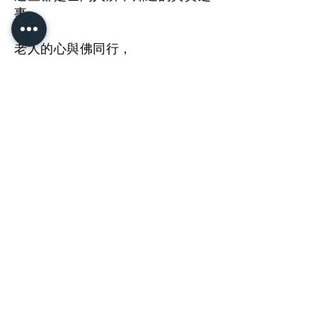
事。
老人的心與佛同行，
過程也經歷過無數個考驗，
佛考、魔考、眾生考，
這也是每一位修行人都會遇上的經
驗，
但老人的心就是一心向佛，
不求佛，不靠人，
老人只有相信，如果不能救世，那
就往生西方，
而，縱使身止諸苦中，如是願心永
不退。
這樣的信心也從未退卻。
老人對於身後沒有任何罣掛礙，
也沒有任何需要牽掛的事，
隨時老人都能夠放下，往生西方，