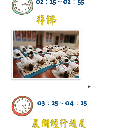
02：15～02：55
拜佛
03：25～04：25
晨間經行超度