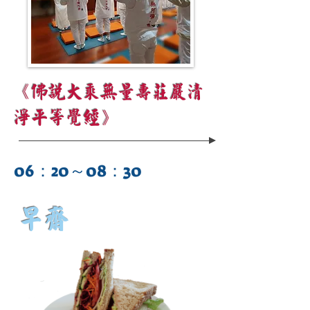
《佛說大乘無量壽莊嚴清
淨平等覺經》
06：20～08：30
早齋