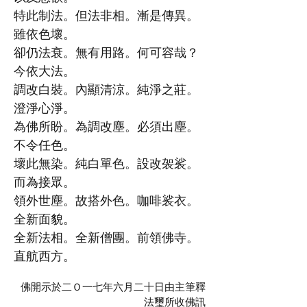
特此制法。但法非相。漸是傳異。
雖依色壞。
卻仍法衰。無有用路。何可容哉？
今依大法。
調改白裝。內顯清涼。純淨之莊。
澄淨心淨。
為佛所盼。為調改塵。必須出塵。
不令任色。
壞此無染。純白單色。設改袈裟。
而為接眾。
領外世塵。故搭外色。咖啡裟衣。
全新面貌。
全新法相。全新僧團。前領佛寺。
直航西方。
佛開示於二Ｏ一七年六月二十日由主筆釋
法璽所收佛訊