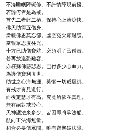
不淪睡眠障礙修。不許情障現前擾。
若論何者是為戒。
首先二者此二樁。保持心上清涼快。
佛天助得五僧身。
當報佛恩莫忘卻。虛空冤欠願退護。
當報眾恩度往光。
十方已助僧寶航。必須明了己僧責。
若再放逸恐難容。
亦枉蘇佛慈悲恩。已付多少心血力。
為護僧寶利度世。
助世之心海無涯。莫懼一切戒層綁。
有戒才有見道行。
而後定慧才有高。究竟所依在真理。
無有絕對戒於心。
天神護法來多少。皆因即將承法船。
航向正法海無量。
和合必要僧眾間。唯有齊聚破法障。