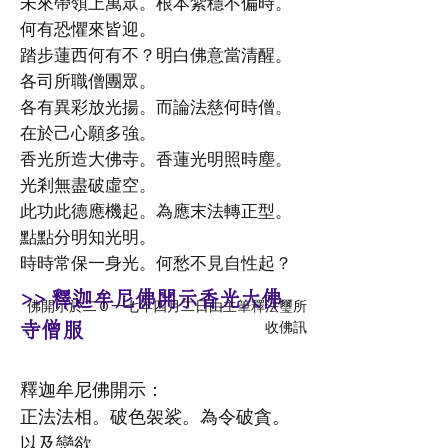
未來帶領上萬眾。根本紮穩不偏時。
何有恐懼來皆迎。
踏步蓮西何有不？明白佛意當清醒。
各司所職僧團眾。
各有異彩放光揚。而論法慈何時僧。
在於己心願多強。
香光所造大佛寺。香蓮光明照時塵。
光剎無盡破虛空。
此功此德應機起。為應末法轉正型。
點點分明知光明。
時時常保一身光。何愁不見自性起？
>> 釋迦牟尼佛開示香光大佛
​佛開示於二Ｏ一七年四月二日由主筆釋法璽所
寺僧服
收佛訊
釋迦牟尼佛開示：
正法法相。破色袈裟。為令破貪。
以及戀欲。