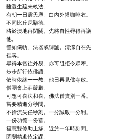
雖還生疏未執法。
有朝一日震天塵。白內外搭咖啡衣。
不同比丘尼顯德。
將於澳地再閉關。先將自性尋得再議
他。
譬如儀軌、法器或課誦。清涼自在先
裡尋。
尋得本智往外易。亦可阻拒令眾牽。
步步所行依佛語。
依時依緣一一教。他日再見佛寺啟。
僧團會上莊嚴殿。
可想可喜法和喜。佛法僧寶別一番。
當要精進分秒間。
不捨流失任秒刻。一分誠敬一分利。
一份功德一份蓄。
福慧雙修助上緣。近於一年時刻間。
閉關精進依定課。