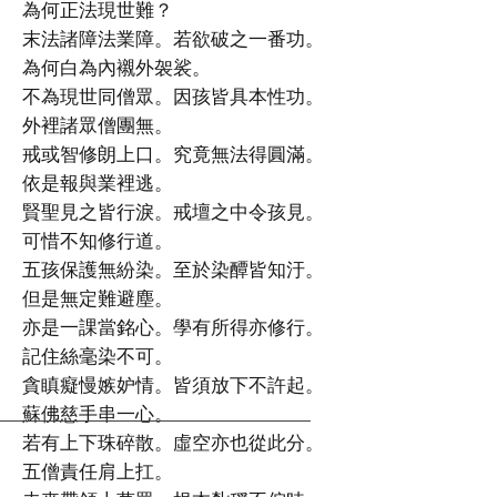
為何正法現世難？
末法諸障法業障。若欲破之一番功。
為何白為內襯外袈裟。
不為現世同僧眾。因孩皆具本性功。
外裡諸眾僧團無。
戒或智修朗上口。究竟無法得圓滿。
依是報與業裡逃。
賢聖見之皆行淚。戒壇之中令孩見。
可惜不知修行道。
五孩保護無紛染。至於染醰皆知汙。
但是無定難避塵。
亦是一課當銘心。學有所得亦修行。
記住絲毫染不可。
貪瞋癡慢嫉妒情。皆須放下不許起。
蘇佛慈手串一心。
若有上下珠碎散。虛空亦也從此分。
五僧責任肩上扛。