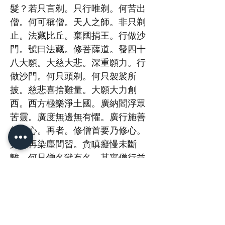
髮？若只言剃。只行唯剃。何苦出
僧。何可稱僧。天人之師。非只剃
止。法藏比丘。棄國捐王。行做沙
門。號曰法藏。修菩薩道。發四十
八大願。大慈大悲。深重願力。行
做沙門。何只頭剃。何只袈裟所
披。慈悲喜捨難量。大願大力創
西。西方極樂淨土國。廣納閻浮眾
苦靈。廣度無邊無有懼。廣行施善
無有心。再者。修僧首要乃修心。
莫可再染塵間習。貪瞋癡慢未斷
離。何只僧名獄有名。其實僧行並
非難。端見心何行。「持戒為本。
淨土為歸。觀心為要。善友為
依。」此語甚為妙。可汝是否行？
「清淨平等正覺慈悲。看破放下自
在隨緣。」此二段僧行足。為何已