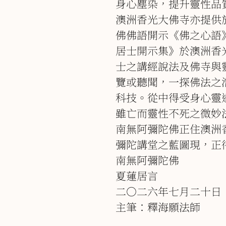
身心塵染，提升靈性品
澳洲香光大佛寺亦提供
佛佛語開示《佛之心語
居士開示集》於澳洲香
士之講經說法及佛寺與
覽或聽聞，一探佛法之
科技。從中得受身心靈
雖亡而靈性不死之微妙
南無阿彌陀佛正住澳洲
彌陀講堂之藍圖現，正
南無阿彌陀佛
夏蓮居言
二○二六年七月二十日
主筆：釋海願法師