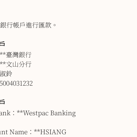
銀行帳戶進行匯款。
戶
**臺灣銀行
**文山分行
卓淑鈴
004031232
戶
nk：**Westpac Banking
unt Name：**HSIANG