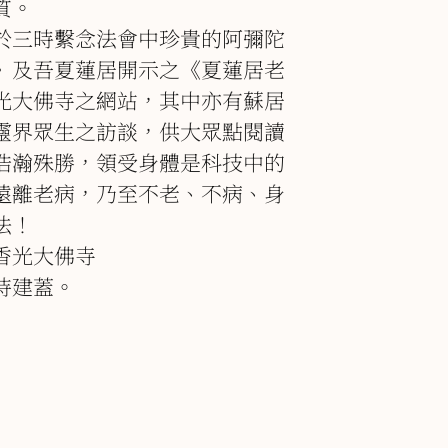
質。
於三時繫念法會中珍貴的阿彌陀
》及吾夏蓮居開示之《夏蓮居老
光大佛寺之網站，其中亦有蘇居
靈界眾生之訪談，供大眾點閱讀
浩瀚殊勝，領受身體是科技中的
遠離老病，乃至不老、不病、身
法！
香光大佛寺
待建蓋。