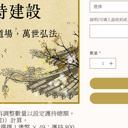
選擇
說明(可填入茲收到或是
數量
*
再調整數量以設定護持總額。
D）計算。
擇 1 澳幣 × 49；護持 800