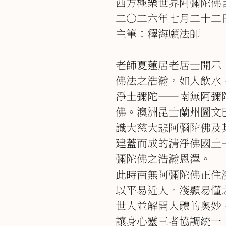
西方極樂世界阿彌陀佛
二○二六年七月二十二
主筆：釋海願法師
老師夏蓮居老居士開示
佛法之浩瀚，如人飲水
淨土彌陀――南無阿彌
佛。澳洲昆士蘭州圖文
識大慈大悲阿彌陀佛及
建蓋而成的清淨佛國土
彌陀佛之浩瀚恩澤。
此時南無阿彌陀佛正住
以平易近人，淺顯易懂
世人並解開人體的奧妙
讓身心靈三者協調統一