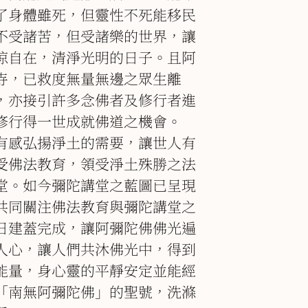
了身體雖死，但靈性不死能移民
不受諸苦，但受諸樂的世界，讓
涼自在，清淨光明的日子。且阿
寺，已救度無量無邊之眾生離
，亦接引許多念佛者及修行者進
修行得一世成就佛道之機會。
有感弘揚淨土的需要，讓世人有
受佛法教育，領受淨土殊勝之法
堂。如今彌陀講堂之藍圖已呈現
共同關注佛法教育與彌陀講堂之
日建蓋完成，讓阿彌陀佛佛光遍
人心，讓人們共沐佛光中，得到
能量，身心靈的平靜安定並能經
「南無阿彌陀佛」的聖號，洗滌