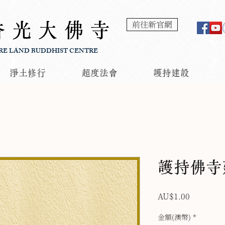
香光大佛寺
前往新官網
RE LAND BUDDHIST CENTRE
淨土修行
超度法會
護持建設
護持佛寺
價
AU$1.00
格
金額(澳幣)
*