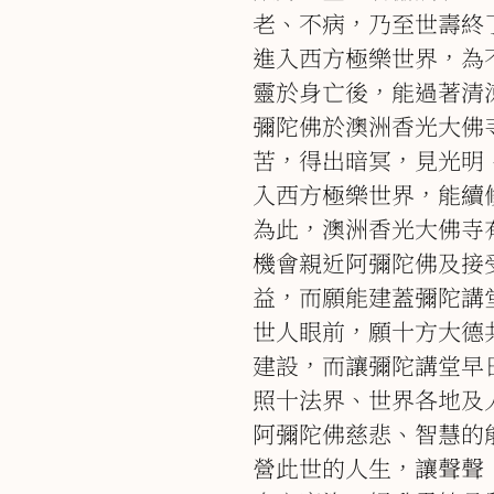
老、不病，乃至世壽終
進入西方極樂世界，為
靈於身亡後，能過著清
彌陀佛於澳洲香光大佛
苦，得出暗冥，見光明
入西方極樂世界，能續
為此，澳洲香光大佛寺
機會親近阿彌陀佛及接
益，而願能建蓋彌陀講
世人眼前，願十方大德
建設，而讓彌陀講堂早
照十法界、世界各地及
阿彌陀佛慈悲、智慧的
營此世的人生，讓聲聲