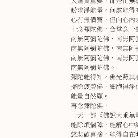
人道實重要，卻是忙無
盼求淨能量，何處能得
心有無價寶，但向心內
十念彌陀佛，合掌念十
南無阿彌陀佛，南無阿
南無阿彌陀佛，南無阿
南無阿彌陀佛，南無阿
南無阿彌陀佛。
彌陀能得知，佛光照其
掃除疲勞倦，細胞得淨
能量自然顯。
再念彌陀佛，
一天一部《佛說大乘無
能除煩惱障，能解心中
慈悲歡喜捨，能得自在