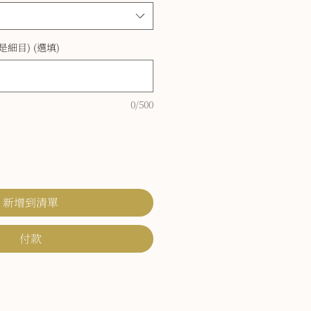
細目) (選填)
0/500
新增到清單
付款