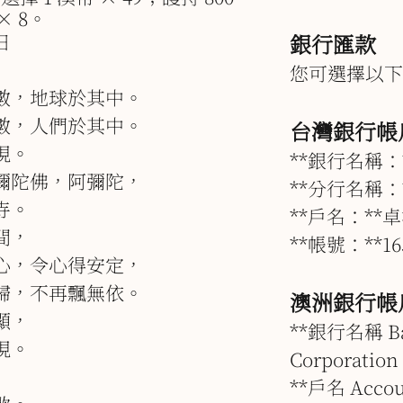
× 8。
日
銀行匯款
您可選擇以下
數，地球於其中。
數，人們於其中。
台灣銀行帳
現。
**銀行名稱：
彌陀佛，阿彌陀，
**分行名稱：
寺。
**戶名：**
間，
**帳號：**165
心，令心得安定，
歸，不再飄無依。
澳洲銀行帳
顯，
**銀行名稱 Ba
現。
Corporation
**戶名 Acco