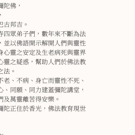
彌陀佛，
，
巴古邦吉。
寺四眾弟子們，數年來不斷為法
，並以佛語開示解開人們與靈性
身心靈之安定及生老病死與靈界
心靈之疑惑，幫助人們於佛法教
之法。
不老、不病、身亡而靈性不死、
心、同願、同力建蓋彌陀講堂，
們及萬靈離苦得安樂。
彌陀正住於香光，佛法教育現世