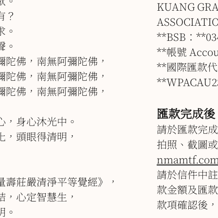
歇。
KUANG GRA
有？
ASSOCIATI
求。
**BSB：**03
聲。
**帳號 Accou
彌陀佛，南無阿彌陀佛，
**國際匯款代碼
彌陀佛，南無阿彌陀佛，
**WPACAU2
彌陀佛，南無阿彌陀佛，
匯款完成後
心，身心沐光中。
請於匯款完成
化，頭眼得清明，
拍照、截圖或
nmamtf.com
請於信件中註
量壽莊嚴清淨平等覺經》，
款金額及匯款
結，心定智慧生，
款項確認後，
明。