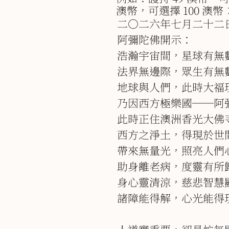
澳幣，可選擇 100 澳幣 
二○二六年七月二十二
阿彌陀佛開示：
浩瀚宇宙間，星球有無
法界無邊際，眾生有無
地球與人們，此時大福
乃因西方極樂國──阿
此時正住澳洲香光大佛
西方之淨土，得現於世
帶來無量光，照亮人們
助身離老病，度靈有所
身心靈清涼，慈悲智慧
諸障能得解，心光能得