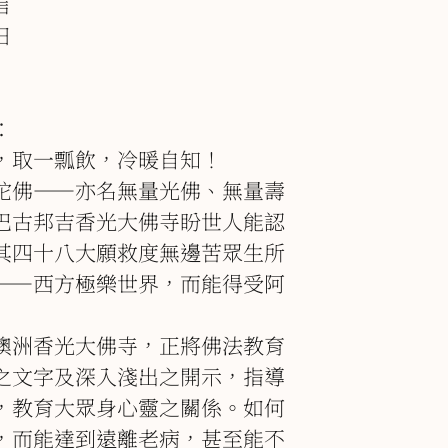
言
日
：
，取一瓢飲，冷暖自知！
陀佛――亦名無量光佛、無量壽
巴古邦吉香光大佛寺盼世人能認
其四十八大願救度無邊苦眾生所
――西方極樂世界，而能得受阿
澳洲香光大佛寺，正將佛法教育
之文字及深入淺出之開示，指導
，教育大眾身心靈之關係。如何
，而能達到遠離老病，甚至能不