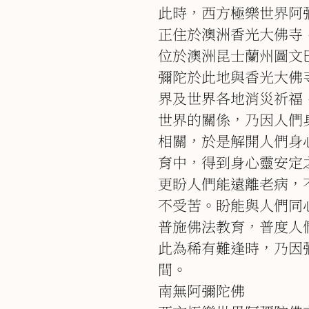
此時，西方極樂世界阿
正住於澳洲香光大佛寺
位於澳洲昆士蘭州圖文
彌陀於此地與香光大佛
界及世界各地消災祈福
世界的關係，乃因人們
相關，於是解開人們身
育中，得到身心靈安定
更盼人們能遠離老病，
不受苦。盼能與人們同
普施佛法教育，普度人
此為稀有難逢時，乃因
間。
南無阿彌陀佛