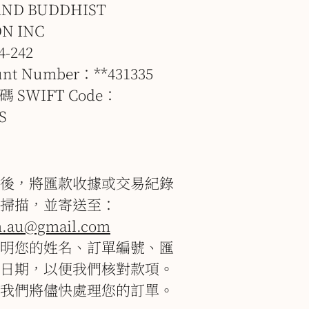
ND BUDDHIST
ON INC
4-242
nt Number：**431335
 SWIFT Code：
S
後，將匯款收據或交易紀錄
掃描，並寄送至：
.au@gmail.com
明您的姓名、訂單編號、匯
日期，以便我們核對款項。
我們將儘快處理您的訂單。