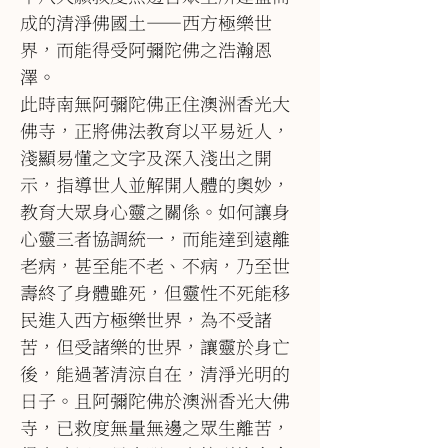
成的清淨佛國土――西方極樂世
界，而能得受阿彌陀佛之浩瀚恩
澤。
此時南無阿彌陀佛正住澳洲香光大
佛寺，正將佛法教育以平易近人，
淺顯易懂之文字及深入淺出之開
示，指導世人並解開人體的奧妙，
教育大眾身心靈之關係。如何讓身
心靈三者協調統一，而能達到遠離
老病，甚至能不老、不病，乃至世
壽終了身體雖死，但靈性不死能移
民進入西方極樂世界，為不受諸
苦，但受諸樂的世界，讓靈於身亡
後，能過著清涼自在，清淨光明的
日子。且阿彌陀佛於澳洲香光大佛
寺，已救度無量無邊之眾生離苦，