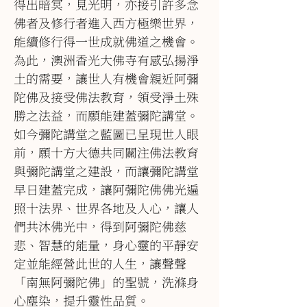
得出暗冥，見光明，亦接引許多念
佛者及修行者進入西方極樂世界，
能續修行得一世成就佛道之機會。
為此，澳洲香光大佛寺有感弘揚淨
土的需要，讓世人有機會親近阿彌
陀佛及接受佛法教育，領受淨土殊
勝之法益，而願能建蓋彌陀講堂。
如今彌陀講堂之藍圖已呈現世人眼
前，願十方大德共同關注佛法教育
與彌陀講堂之建設，而讓彌陀講堂
早日建蓋完成，讓阿彌陀佛佛光遍
照十法界、世界各地及人心，讓人
們共沐佛光中，得到阿彌陀佛慈
悲、智慧的能量，身心靈的平靜安
定並能經營此世的人生，讓聲聲
「南無阿彌陀佛」的聖號，洗滌身
心塵染，提升靈性品質。