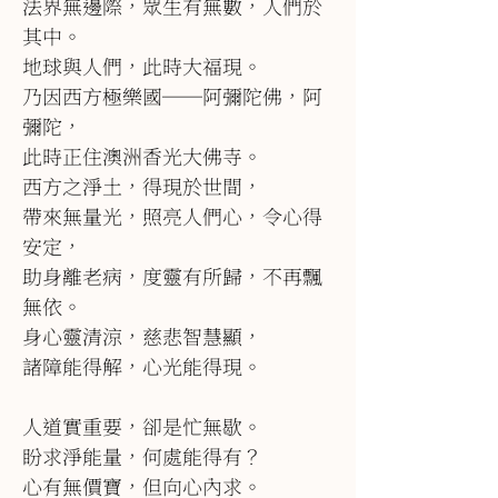
法界無邊際，眾生有無數，人們於
其中。
地球與人們，此時大福現。
乃因西方極樂國──阿彌陀佛，阿
彌陀，
此時正住澳洲香光大佛寺。
西方之淨土，得現於世間，
帶來無量光，照亮人們心，令心得
安定，
助身離老病，度靈有所歸，不再飄
無依。
身心靈清涼，慈悲智慧顯，
諸障能得解，心光能得現。
人道實重要，卻是忙無歇。
盼求淨能量，何處能得有？
心有無價寶，但向心內求。