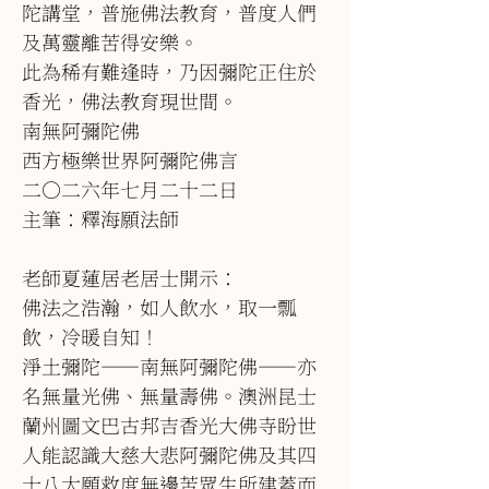
陀講堂，普施佛法教育，普度人們
及萬靈離苦得安樂。
此為稀有難逢時，乃因彌陀正住於
香光，佛法教育現世間。
南無阿彌陀佛
西方極樂世界阿彌陀佛言
二○二六年七月二十二日
主筆：釋海願法師
老師夏蓮居老居士開示：
佛法之浩瀚，如人飲水，取一瓢
飲，冷暖自知！
淨土彌陀――南無阿彌陀佛――亦
名無量光佛、無量壽佛。澳洲昆士
蘭州圖文巴古邦吉香光大佛寺盼世
人能認識大慈大悲阿彌陀佛及其四
十八大願救度無邊苦眾生所建蓋而