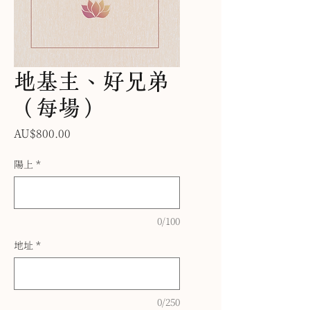
地基主、好兄弟
（每場）
價
AU$800.00
格
陽上
*
0/100
地址
*
0/250