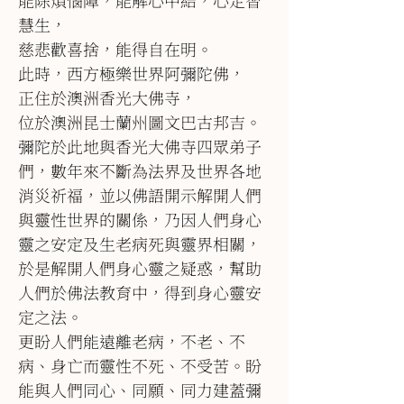
慧生，
慈悲歡喜捨，能得自在明。
此時，西方極樂世界阿彌陀佛，
正住於澳洲香光大佛寺，
位於澳洲昆士蘭州圖文巴古邦吉。
彌陀於此地與香光大佛寺四眾弟子
們，數年來不斷為法界及世界各地
消災祈福，並以佛語開示解開人們
與靈性世界的關係，乃因人們身心
靈之安定及生老病死與靈界相關，
於是解開人們身心靈之疑惑，幫助
人們於佛法教育中，得到身心靈安
定之法。
更盼人們能遠離老病，不老、不
病、身亡而靈性不死、不受苦。盼
能與人們同心、同願、同力建蓋彌