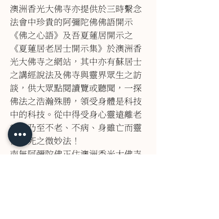
澳洲香光大佛寺亦提供於三時繫念
法會中珍貴的阿彌陀佛佛語開示
《佛之心語》及吾夏蓮居開示之
《夏蓮居老居士開示集》於澳洲香
光大佛寺之網站，其中亦有蘇居士
之講經說法及佛寺與靈界眾生之訪
談，供大眾點閱讀覽或聽聞，一探
佛法之浩瀚殊勝，領受身體是科技
中的科技。從中得受身心靈遠離老
病，乃至不老、不病、身雖亡而靈
性不死之微妙法！
南無阿彌陀佛正住澳洲香光大佛寺
彌陀講堂之藍圖現，正待建蓋。
南無阿彌陀佛
夏蓮居言
二○二六年七月二十日