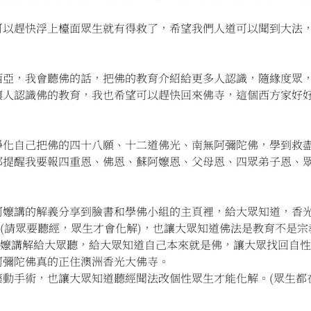
。
可以趕快浮上檯面眾生就有得救了，希望我們人道可以聞到大法
西亞，我會聽佛的話，把佛的教育介紹給更多人認識，隨緣度眾
讓人認識佛的教育，我也希望可以趕快回來佛寺，這個西方家好
。
淨化自己把佛的四十八願、十二道佛光、南無阿彌陀佛，學到救
都提醒我要報四重恩、佛恩、蘇阿嬤恩、父母恩、四眾弟子恩、
阿嬤講的解義分享到臉書和學佛小組的主頁裡，給大眾知道，香
法(請眾要聽經，眾生才會化解)，也讓大眾知道佛法是教育不是
阿嬤講解給大眾聽，給大眾知道自己本來就是佛，讓大眾找回自
阿彌陀佛真的正住澳洲香光大佛寺。
動手術，也讓大眾知道聽經聞法改個性眾生才能化解。(眾生都