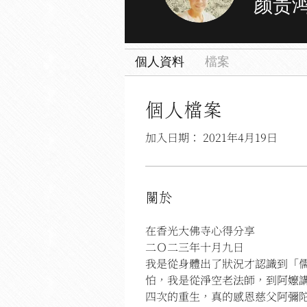
颜贵
救世團體
個人資料
檔案
個人檔案
加入日期： 2021年4月19日
關於
在香光大佛寺心得分享
二Ｏ二三年十月九日
我是從身體出了狀況才認識到「
怕，我是從淨空老法師，到阿嬤
四次的重生，真的感恩慈父阿彌