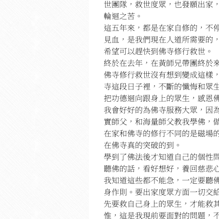
世團隊，救世度眾，也發願出家
輪迴之苦。
這五年來，都是在家自修的，不
見血，是我們現在人道所需要的
希望可以趕快到佛寺修行救世。
終於在去年，在黃師兄帶團終於來
佛寺修行救世沒有想到變成這樣
寺這段日子裡，不斷的懺悔和眾
把功德迴向跟身上的眾生，感恩
我會好好的為佛寺服務大眾，因為
實師父，和海量師父教我學佛，
在家和佛寺的修行不同的是磁場
在佛寺真的突破的到。
學到了佛法後才知道自己的個性問
聽佛的話，看好想好，養回慈悲
我知道這些都不能急，一定要聽佛
身作則。要出家度眾方面一切交
先要救自己身上的眾生，才能救
惟，這是我現前要面對的問題，