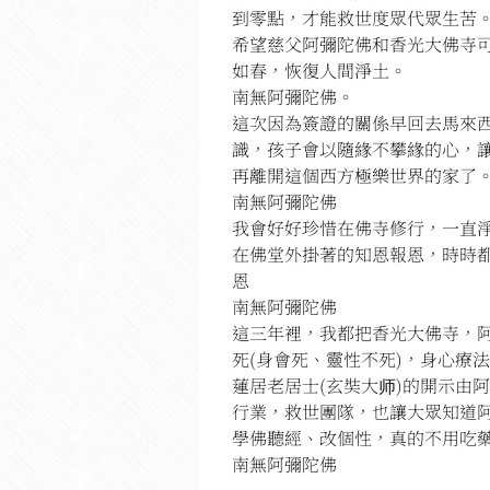
到零點，才能救世度眾代眾生苦
希望慈父阿彌陀佛和香光大佛寺
如春，恢復人間淨土。
南無阿彌陀佛。
這次因為簽證的關係早回去馬來
識，孩子會以隨緣不攀緣的心，
再離開這個西方極樂世界的家了
南無阿彌陀佛
我會好好珍惜在佛寺修行，一直
在佛堂外掛著的知恩報恩，時時
恩
南無阿彌陀佛
這三年裡，我都把香光大佛寺，
死(身會死、靈性不死)，身心療
蓮居老居士(玄奘大师)的開示由
行業，救世團隊，也讓大眾知道
學佛聽經、改個性，真的不用吃藥
南無阿彌陀佛