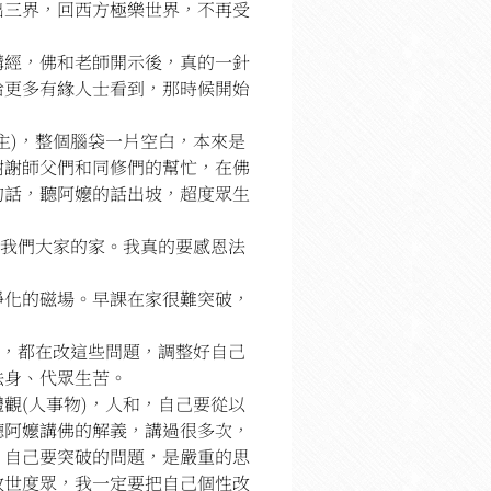
出三界，回西方極樂世界，不再受
講經，佛和老師開示後，真的一針
給更多有緣人士看到，那時候開始
主)，整個腦袋一片空白，本來是
謝謝師父們和同修們的幫忙，在佛
的話，聽阿嬤的話出坡，超度眾生
是我們大家的家。我真的要感恩法
淨化的磁場。早課在家很難突破，
在，都在改這些問題，調整好自己
法身、代眾生苦。
觀(人事物)，人和，自己要從以
聽阿嬤講佛的解義，講過很多次，
。自己要突破的問題，是嚴重的思
救世度眾，我一定要把自己個性改