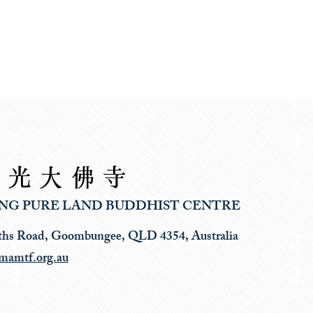
香光大佛寺
NG PURE LAND BUDDHIST CENTRE
ths Road, Goombungee, QLD 4354, Australia
mamtf.org.au