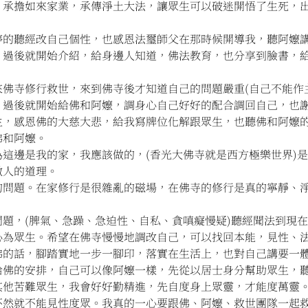
，承擔如來家業，承傳淨土大法，讓眾生可以破迷開悟了生死，
停的聽經改自己個性，也感恩法璽師父在那時候開導我，聽阿嬤
，過後就開始介紹，給身邊人知道，佛法教育，也分享到臉書，
佛寺修行救世，來到佛寺後才知道自己的問題嚴重(自己不能作
，過後就開始給佛和阿嬤，調身心自己好好的配合調回自己，也
生，感恩佛的大慈大悲，給我寫牌位化解跟眾生，也聽佛和阿嬤
佛和阿嬤。
這邊是我的家，我應該做的，(香光大佛寺就是西方極樂世界)
做人的道理。
的問題。在家修行是很雜亂的磁場，在佛寺的修行是真的寧靜、
題，(脾氣、急躁、急迫性、自私、貪嗔癡慢疑)聽經聞法到現
心為眾生。希望在佛寺慢慢地調改自己，可以找回本能，見性、
的話，腳踏實地一步一腳印，落實在生活上，也對自己講要一體
給佛的安排，自己可以像阿嬤一樣，先從以居士身分幫助眾生，
其他苦難眾生，我會好好勤精進，先自度身上眾靈，才能度萬靈
不然就不能見性度眾。我真的一心要跟佛、阿嬤、救世團隊一起