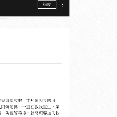
更多動作
追蹤
性習氣造成的，才知道因果的可
父阿彌陀佛，一直在救我重生，第
講，佛說解義後，就發願要加入救