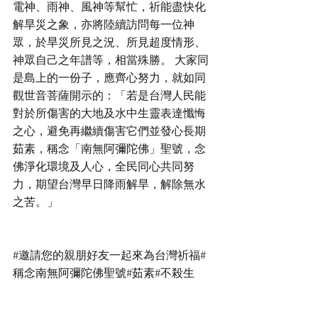
電神、雨神、風神等幫忙，祈能盡快化
解旱災之象，亦將陸續訪問每一位神
眾，於旱災所見之況、所見超度情形、
神眾自己之年譜等，相當殊勝。 大家同
是島上的一份子，應齊心努力，就如同
觀世音菩薩開示的：「若是台灣人民能
對於所傷害的大地及水中生靈表達懺悔
之心，避免再繼續傷害它們並發心長期
茹素，稱念「南無阿彌陀佛」聖號，念
佛淨化環境及人心，全民同心共同努
力，期望台灣早日降雨解旱，解除無水
之苦。」
#邀請您的親朋好友一起來為台灣祈福
#
稱念南無阿彌陀佛聖號
#茹素
#不殺生