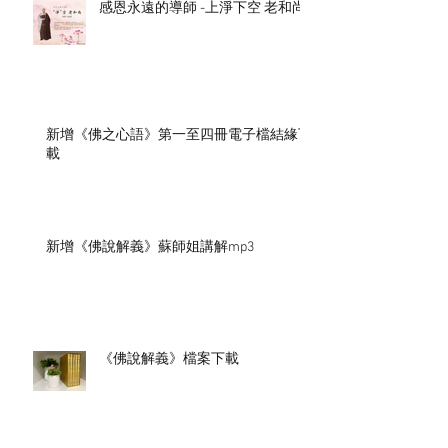
感恩永遠的導師 -上淨下空 老和尚
新增《佛之心語》第一至四冊電子檔結緣下
載
新增《佛說解義》蘇師姐講解mp3
《佛說解義》檔案下載