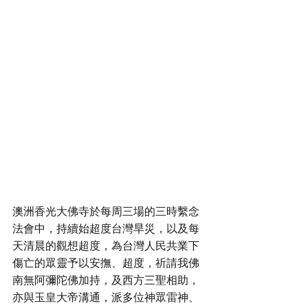
澳洲香光大佛寺於每周三場的三時繫念
法會中，持續始超度台灣旱災，以及每
天清晨的觀想超度，為台灣人民共業下
傷亡的眾靈予以安撫、超度，祈請我佛 
南無阿彌陀佛加持，及西方三聖相助，
亦與玉皇大帝溝通，派多位神眾雷神、