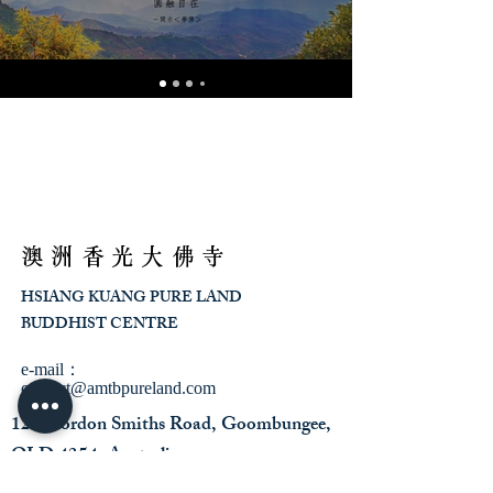
澳洲香光大佛寺
HSIANG KUANG PURE LAND
BUDDHIST CENTRE
e-mail：
contact@amtbpureland.com
120 Gordon Smiths Road, Goombungee,
QLD 4354, Australia
e-mail：
info@nmamtf.org.au