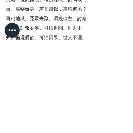
血。服藥毒身。若非煉獄，當稱何地？
再稱地獄。冤眾齊聚。環繞債主。討命
令病。討報令疾。可怕世間。世人不
知。偏還愛欲。可怕因果。世人不理。
偏還縱慾。此篇此籍。真實真語。當要
實信。立即當修。斷惡修善。成菩提
道。救眾惡苦。警世之籍。廣佈流世。
功德之力。無有邊量。
南無阿彌陀佛感恩慈悲。
丁酉年春 二殿楚江王
​於二Ｏ一七年二月三日由主筆釋法璽所
收閻王訊息