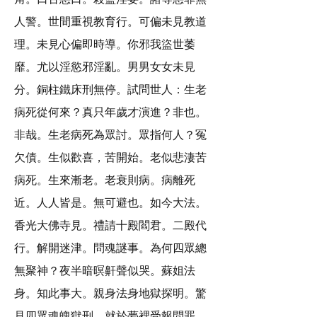
人警。世間重視教育行。可偏未見教道
理。未見心偏即時導。你邪我盜世萎
靡。尤以淫慾邪淫亂。男男女女未見
分。銅柱鐵床刑無停。試問世人：生老
病死從何來？真只年歲才演進？非也。
非哉。生老病死為眾討。眾指何人？冤
欠債。生似歡喜，苦開始。老似悲淒苦
病死。生來漸老。老衰則病。病離死
近。人人皆是。無可避也。如今大法。
香光大佛寺見。禮請十殿閻君。二殿代
行。解開迷津。問魂謎事。為何四眾總
無聚神？夜半暗暝鼾聲似哭。蘇姐法
身。知此事大。親身法身地獄探明。驚
見四眾魂魄獄刑。就於夢裡受報問罪。