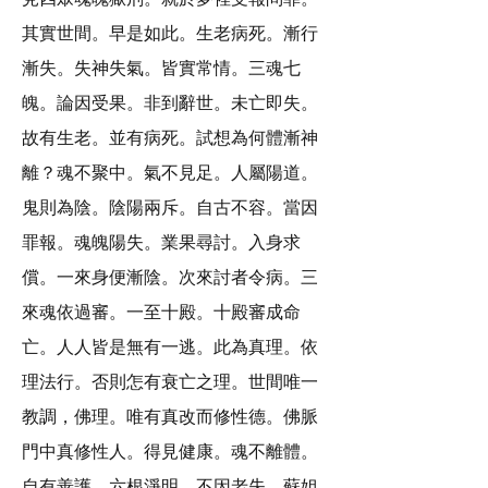
其實世間。早是如此。生老病死。漸行
漸失。失神失氣。皆實常情。三魂七
魄。論因受果。非到辭世。未亡即失。
故有生老。並有病死。試想為何體漸神
離？魂不聚中。氣不見足。人屬陽道。
鬼則為陰。陰陽兩斥。自古不容。當因
罪報。魂魄陽失。業果尋討。入身求
償。一來身便漸陰。次來討者令病。三
來魂依過審。一至十殿。十殿審成命
亡。人人皆是無有一逃。此為真理。依
理法行。否則怎有衰亡之理。世間唯一
教調，佛理。唯有真改而修性德。佛脈
門中真修性人。得見健康。魂不離體。
自有善護。六根淨明。不因老失。蘇姐