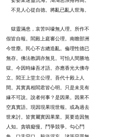
娑婆業迷靈沉海。濤濤惡浪捲再高。
不見人心從自德。將亂已亂人世海。
獄靈滿患，哀苦叫嚎無人理。所作不
假皆自報。閻殿上庭審公理。南瞻部洲
今世塵。民心不古總造亂。倫理性德已
無存。佛法教調亦無見。可怕人間勝地
獄。今因時緣吾才語。亦應香光大佛寺
立。閻王上堂主公理。吾代十殿上人
間。其實真相閻君皆心明。只是未見有
緣不可說。說者何事？是因果。因果不
空真實語。現因現果現世報。或為過去
世來討。皆實屬實因果業。莫要造因無
人知。貪嗔癡慢。鬥爭競爭。勾心鬥
角。口舌惡口。殺盜淫妄。諸等惡罪無