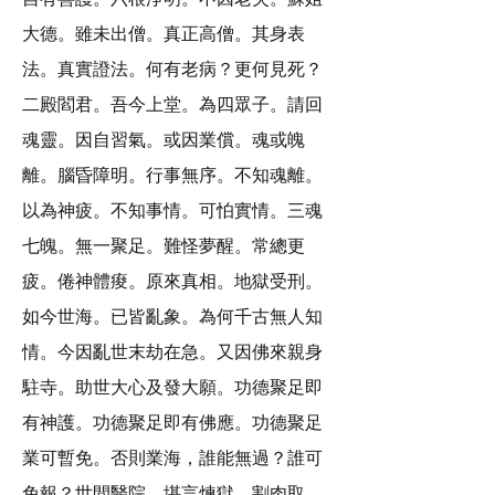
大德。雖未出僧。真正高僧。其身表
法。真實證法。何有老病？更何見死？
二殿閻君。吾今上堂。為四眾子。請回
魂靈。因自習氣。或因業償。魂或魄
離。腦昏障明。行事無序。不知魂離。
以為神疲。不知事情。可怕實情。三魂
七魄。無一聚足。難怪夢醒。常總更
疲。倦神體痠。原來真相。地獄受刑。
如今世海。已皆亂象。為何千古無人知
情。今因亂世末劫在急。又因佛來親身
駐寺。助世大心及發大願。功德聚足即
有神護。功德聚足即有佛應。功德聚足
業可暫免。否則業海，誰能無過？誰可
免報？世間醫院。堪言煉獄。割肉取