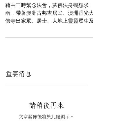
澳洲求雨超度成功！
藉由三時繫念法會，蘇佛法身觀想求
雨，帶著澳洲古邦吉居民、澳洲香光大
佛寺出家眾、居士、大地上靈靈眾生及
空間幽靈為了求雨，一同誠心念佛懇
求，包括古邦吉塵沙塵土內的眾靈也紛
紛跪求雨，蘇佛曾經與四大海龍王溝
通，蘇佛請求玉皇大帝慈悲降下甘露。...
重要消息
請稍後再來