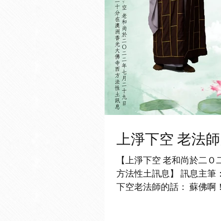
上淨下空 老法
【上淨下空 老和尚於二Ｏ
方法性土訊息】 訊息主筆
下空老法師的話： 蘇佛啊
佛於危難之中及時救出，入於