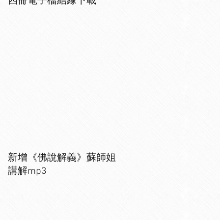
四冊電子檔結緣下載
新增《佛說解義》蘇師姐
講解mp3