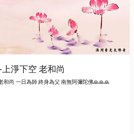
-上淨下空 老和尚
感恩永遠的導師 上淨下空 老和尚 一日為師 終身為父 南無阿彌陀佛🙏🙏🙏