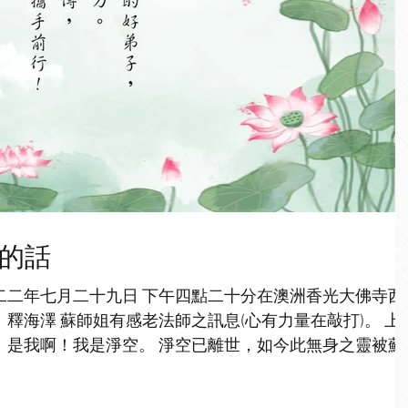
師的話
二二年七月二十九日 下午四點二十分在澳洲香光大佛寺西
：釋海澤 蘇師姐有感老法師之訊息(心有力量在敲打)。 上
！是我啊！我是淨空。 淨空已離世，如今此無身之靈被蘇
佛寺的西方法性...