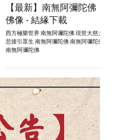
【最新】南無阿彌陀佛
佛像 - 結緣下載
西方極樂世界 南無阿彌陀佛 現世大慈大
悲接引眾生 南無阿彌陀佛 南無阿彌陀佛
南無阿彌陀佛