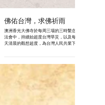
佛佑台灣，求佛祈雨
澳洲香光大佛寺於每周三場的三時繫念
法會中，持續始超度台灣旱災，以及每
天清晨的觀想超度，為台灣人民共業下
傷亡的眾靈予以安撫、超度，祈請我佛
南無阿彌陀佛加持，及西方三聖相助，
亦與玉皇大帝溝通，派多位神眾雷神、
電神、雨神、風神等幫忙，祈能盡快化
解旱災之象，亦將陸續訪問每一位神眾...