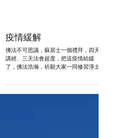
疫情緩解
佛法不可思議，蘇居士一個禮拜，四天
講經、三天法會超度，把這疫情給緩
了，佛法浩瀚，祈願大家一同修習淨土
法門，隨佛同修，隨佛救世，南無阿彌
陀佛 歡迎大眾線上共修：