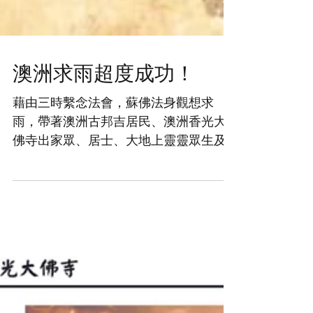
澳洲求雨超度成功！
藉由三時繫念法會，蘇佛法身觀想求
雨，帶著澳洲古邦吉居民、澳洲香光大
佛寺出家眾、居士、大地上靈靈眾生及
空間幽靈為了求雨，一同誠心念佛懇
求，包括古邦吉塵沙塵土內的眾靈也紛
紛跪求雨，蘇佛曾經與四大海龍王溝
通，蘇佛請求玉皇大帝慈悲降下甘露。...